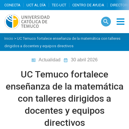
search
Inicio
>
UC Temuco fortalece enseñanza de la matemática con talleres
dirigidos a docentes y equipos directivos
Actualidad
30 abril 2026
UC Temuco fortalece
enseñanza de la matemática
con talleres dirigidos a
docentes y equipos
directivos