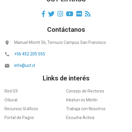
Contáctanos
location_on
Manuel Montt 56, Temuco Campus San Francisco
call
+56 452 205 555
email
info@uct.cl
Links de interés
Red G9
Consejo de Rectores
Oducal
Inkatun ex Merlín
Recursos Gráficos
Trabaja con Nosotros
Portal de Pagos
Escucha Activa