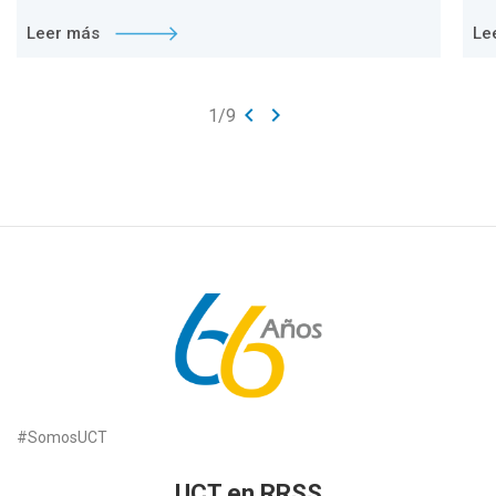
Leer más
Le
keyboard_arrow_left
keyboard_arrow_right
1
/
9
#SomosUCT
UCT en RRSS