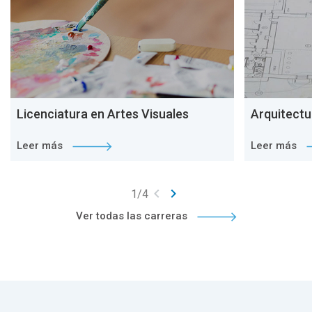
Licenciatura en Artes Visuales
Arquitectu
Leer más
Leer más
keyboard_arrow_left
keyboard_arrow_right
1
/
4
Ver todas las carreras