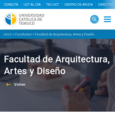
search
Descripción
Departamentos
Carreras
Doctorados y m
Inicio
>
Facultades
>
Facultad de Arquitectura, Artes y Diseño
Facultad de Arquitectura,
Artes y Diseño
keyboard_backspace
Volver