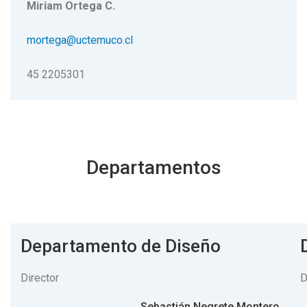
Miriam Ortega C.
mortega@uctemuco.cl
45 2205301
Departamentos
Departamento de Diseño
Director
D
Sebastián Negrete Montero