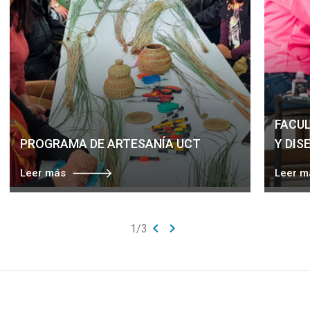
FACUL
PROGRAMA DE ARTESANÍA UCT
Y DIS
Leer más
Leer m
keyboard_arrow_left
keyboard_arrow_right
1
/
3