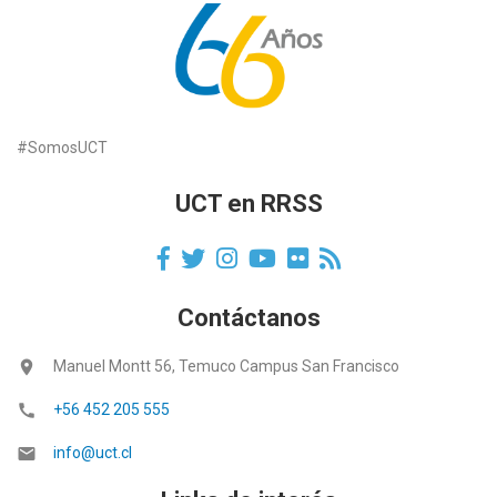
#SomosUCT
UCT en RRSS
Contáctanos
location_on
Manuel Montt 56, Temuco Campus San Francisco
call
+56 452 205 555
email
info@uct.cl