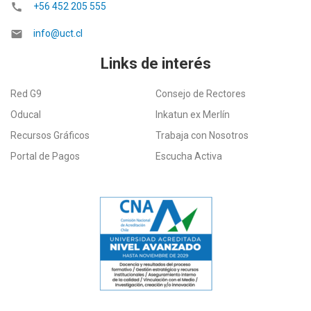
call
+56 452 205 555
email
info@uct.cl
Links de interés
Red G9
Consejo de Rectores
Oducal
Inkatun ex Merlín
Recursos Gráficos
Trabaja con Nosotros
Portal de Pagos
Escucha Activa