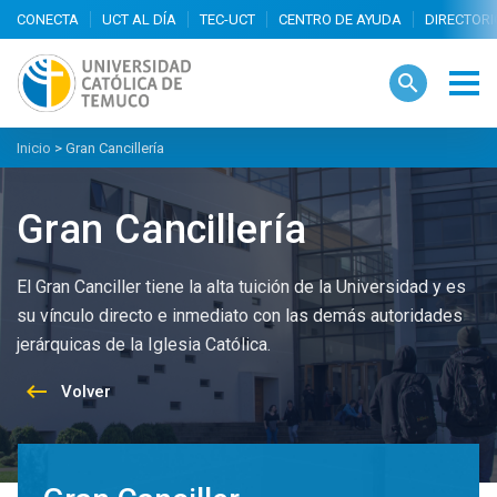
search
Inicio
>
Gran Cancillería
Gran Cancillería
El Gran Canciller tiene la alta tuición de la Universidad y es
su vínculo directo e inmediato con las demás autoridades
jerárquicas de la Iglesia Católica.
keyboard_backspace
Volver