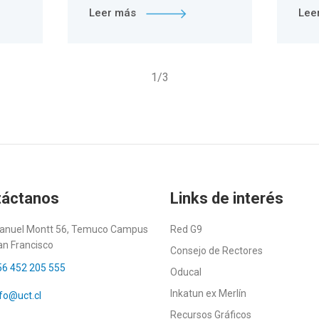
Leer más
Lee
1
/
3
táctanos
Links de interés
anuel Montt 56, Temuco Campus
Red G9
an Francisco
Consejo de Rectores
56 452 205 555
Oducal
Inkatun ex Merlín
fo@uct.cl
Recursos Gráficos