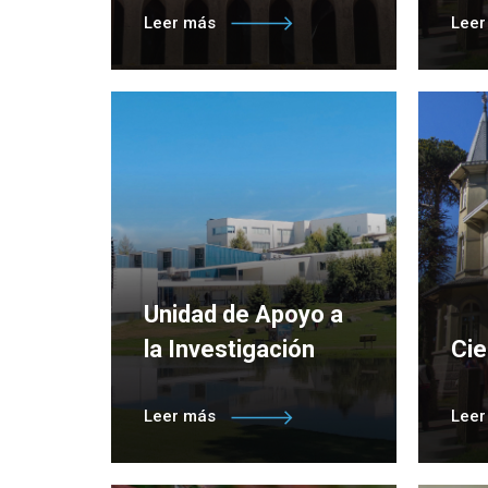
Ingresa aquí para conocer el
Ingr
Leer más
Lee
quehacer de la Vicerrectoría
Dire
de Investigación y Posgrado
Unidad de Apoyo a
la Investigación
Cie
Herramientas de apoyo para
Unid
Leer más
Lee
potenciar la investigación de
gest
los académicos UC Temuco
produ
insti