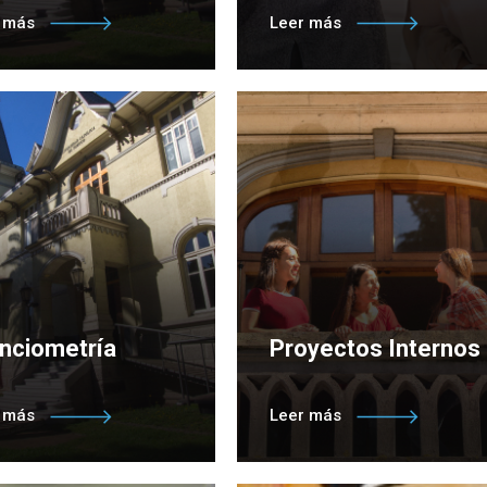
esa aquí para conocer la
Ingresa aquí para conocer la
r más
Leer más
cción de Investigación
Dirección de Innovación y
Transferencia Tecnológica
nciometría
Proyectos Internos
ad que permite la
Unidad que apoya a la
r más
Leer más
ión de información de
comunidad académica en la
ctividad científica de la
asesoría de proyectos de
tución
investigación internos