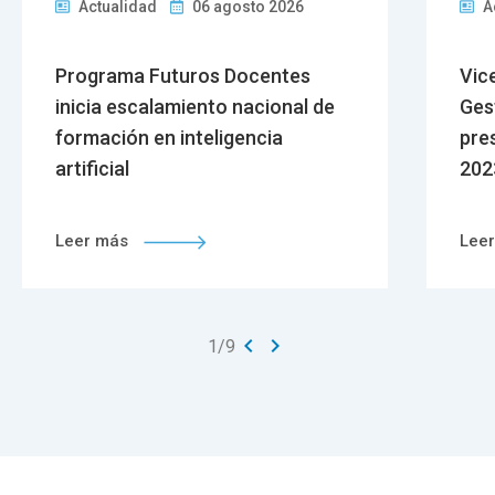
Actualidad
06 agosto 2026
A
Programa Futuros Docentes
Vic
inicia escalamiento nacional de
Ges
formación en inteligencia
pre
artificial
202
Leer más
Lee
keyboard_arrow_left
keyboard_arrow_right
1
/
9