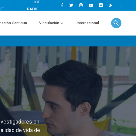
search
cación Continua
Vinculación
Internacional
nvestigadores en
calidad de vida de