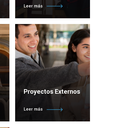
Conoce el Comité de Ética
Leer más
de la Investigación de la
Universidad Católica de
Temuco
Proyectos Externos
Unidad que apoya a la
Leer más
comunidad académica en la
asesoría de proyectos de
investigación externos