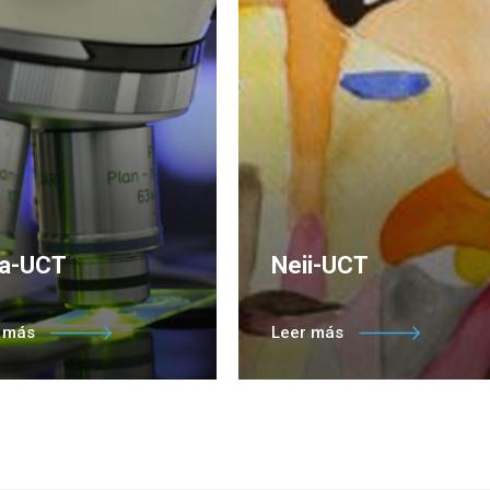
pa-UCT
Neii-UCT
eo de Investigación en
El Núcleo de Investigación
r más
Leer más
ucción Alimentaria
en Estudios Interétnicos e
Interculturales