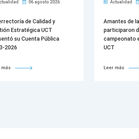
ctualidad
06 agosto 2026
Actualidad
errectoría de Calidad y
Amantes de l
tión Estratégica UCT
participaron 
sentó su Cuenta Pública
campeonato e
3-2026
UCT
r más
Leer más