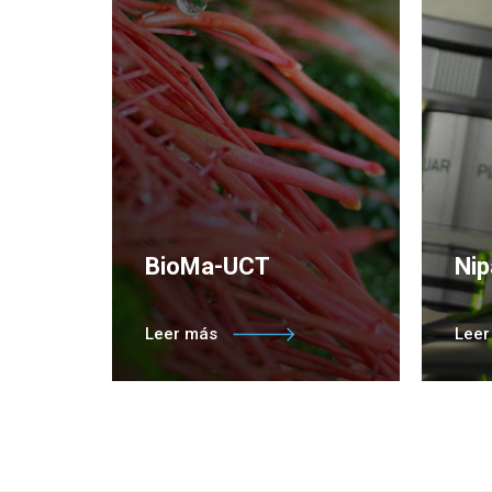
BioMa-UCT
Ni
Núcleo de Investigación en
Núcl
Leer más
Lee
Bioproductos y Materiales
Prod
Avanzados