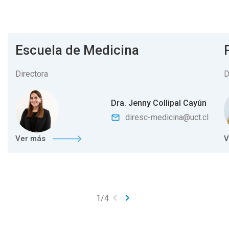
Escuela de Medicina
Directora
D
Dra. Jenny Collipal Cayún
diresc-medicina@uct.cl
mail_outline
Ver más
V
keyboard_arrow_left
keyboard_arrow_right
1
/
4