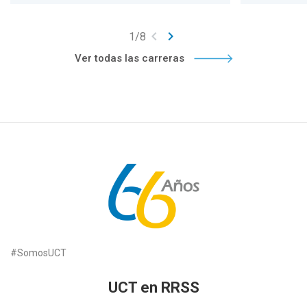
keyboard_arrow_left
keyboard_arrow_right
1
/
8
Ver todas las carreras
#SomosUCT
UCT en RRSS