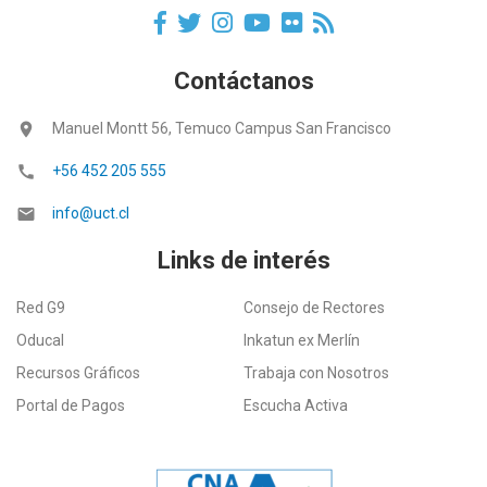
Contáctanos
location_on
Manuel Montt 56, Temuco Campus San Francisco
call
+56 452 205 555
email
info@uct.cl
Links de interés
Red G9
Consejo de Rectores
Oducal
Inkatun ex Merlín
Recursos Gráficos
Trabaja con Nosotros
Portal de Pagos
Escucha Activa