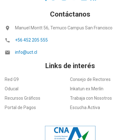
Contáctanos
location_on
Manuel Montt 56, Temuco Campus San Francisco
call
+56 452 205 555
email
info@uct.cl
Links de interés
Red G9
Consejo de Rectores
Oducal
Inkatun ex Merlín
Recursos Gráficos
Trabaja con Nosotros
Portal de Pagos
Escucha Activa