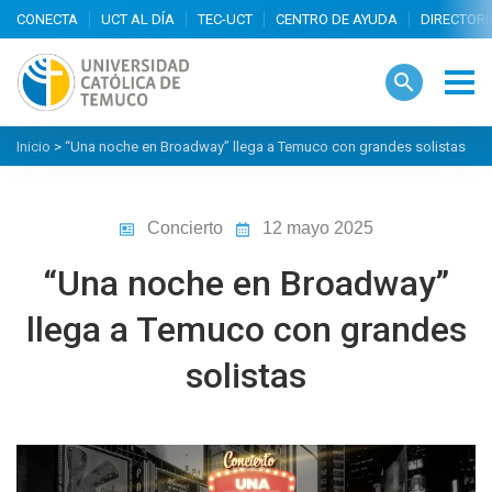
search
Inicio
>
“Una noche en Broadway” llega a Temuco con grandes solistas
Concierto
12 mayo 2025
“Una noche en Broadway”
llega a Temuco con grandes
solistas