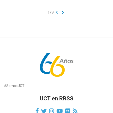
keyboard_arrow_left
keyboard_arrow_right
1
/
9
#SomosUCT
UCT en RRSS