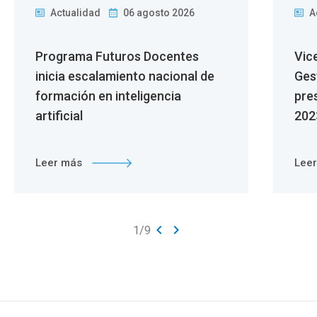
Actualidad
06 agosto 2026
A
Programa Futuros Docentes
Vic
inicia escalamiento nacional de
Ges
formación en inteligencia
pre
artificial
202
Leer más
Lee
keyboard_arrow_left
keyboard_arrow_right
1
/
9