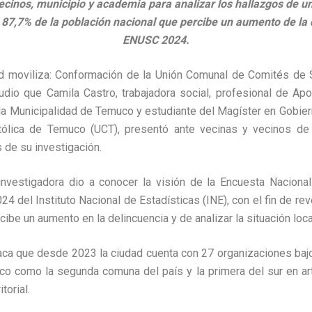
ecinos, municipio y academia para analizar los hallazgos de un
 87,7% de la población nacional que percibe un aumento de la
ENUSC 2024.
ad moviliza: Conformación de la Unión Comunal de Comités de
dio que Camila Castro, trabajadora social, profesional de Ap
la Municipalidad de Temuco y estudiante del Magíster en Gobie
tólica de Temuco (UCT), presentó ante vecinas y vecinos de
 de su investigación.
 investigadora dio a conocer la visión de la Encuesta Naciona
 del Instituto Nacional de Estadísticas (INE), con el fin de rev
cibe un aumento en la delincuencia y de analizar la situación loca
aca que desde 2023 la ciudad cuenta con 27 organizaciones bajo
o como la segunda comuna del país y la primera del sur en art
torial.