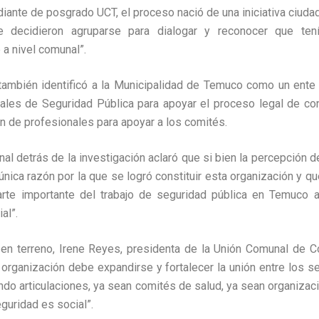
iante de posgrado UCT, el proceso nació de una iniciativa ciuda
decidieron agruparse para dialogar y reconocer que ten
 a nivel comunal”.
 también identificó a la Municipalidad de Temuco como un ente 
ales de Seguridad Pública para apoyar el proceso legal de con
ón de profesionales para apoyar a los comités.
al detrás de la investigación aclaró que si bien la percepción 
 única razón por la que se logró constituir esta organización y q
arte importante del trabajo de seguridad pública en Temuco a 
ial”.
 en terreno, Irene Reyes, presidenta de la Unión Comunal de C
a organización debe expandirse y fortalecer la unión entre los s
iendo articulaciones, ya sean comités de salud, ya sean organizac
guridad es social”.