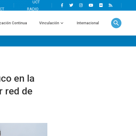
search
cación Continua
Vinculación
Internacional
co en la
r red de