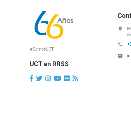
Con
location_on
M
S
call
+
#SomosUCT
email
in
UCT en RRSS