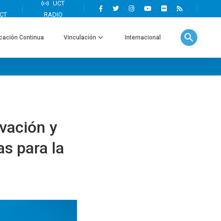
search
cación Continua
Vinculación
Internacional
vación y
s para la