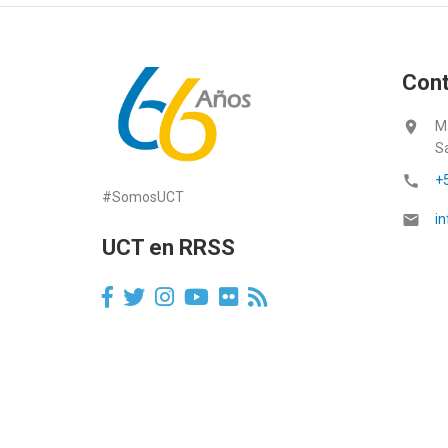
Con
location_on
M
S
call
+
#SomosUCT
email
in
UCT en RRSS