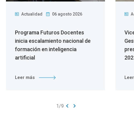
Actualidad
06 agosto 2026
A
Programa Futuros Docentes
Vic
inicia escalamiento nacional de
Ges
formación en inteligencia
pre
artificial
202
Leer más
Lee
keyboard_arrow_left
keyboard_arrow_right
1
/
9