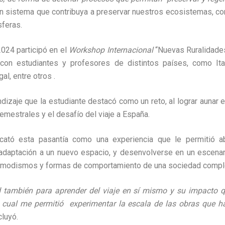
n sistema que contribuya a preservar nuestros ecosistemas, conv
sferas.
024 participó en el
Workshop Internacional
“Nuevas Ruralidade
 con estudiantes y profesores de distintos países, como Ital
gal, entre otros .
ndizaje que la estudiante destacó como
un reto, al lograr aunar
semestrales y el desafío del viaje a España.
cató esta pasantía como una experiencia que le permitió ab
adaptación a un nuevo espacio, y desenvolverse en un
escenari
modismos y formas de comportamiento de una sociedad comple
 también para aprender del viaje en sí mismo y su impacto que
el cual me permitió experimentar la escala de las obras que h
luyó.