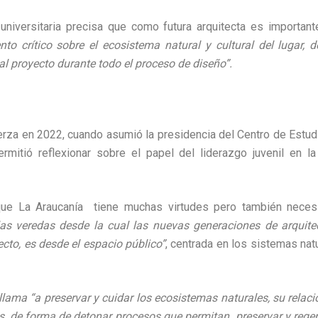
 universitaria precisa que como futura arquitecta es importan
nto crítico sobre el ecosistema natural y cultural del lugar, 
al proyecto durante todo el proceso de diseño”.
erza en 2022, cuando asumió la presidencia del Centro de Estudi
rmitió reflexionar sobre el papel del liderazgo juvenil en l
que La Araucanía tiene muchas virtudes pero también necesi
as veredas desde la cual las nuevas generaciones de arquit
ecto, es desde el espacio público”
, centrada en los sistemas nat
llama “a preservar y cuidar los ecosistemas naturales, su relaci
as, de forma de detonar procesos que permitan preservar y rege