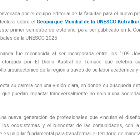
convocada por el equipo editorial de la facultad para el nuevo p
itectura, sobre
el
Geoparque Mundial de la UNESCO Kütralkur
de este primer semestre de este
año, para ser publicado en la Co
obales de la UNESCO 2025
rnanda fue reconocida al ser incorporada entre los “109 J
ón otorgada por El Diario Austral de Temuco que celebra s
ollo arquitectónico de la región a través de su labor académica 
oyecta su carrera con una visión clara, en donde su búsqueda est
es que puedan impactar transversalmente no solo a una socieda
una nueva generación de profesionales que vinculan el diseño 
a los ecosistemas y el bienestar de las comunidades, con la
e es un pilar fundamental para transformar el territorio de maner