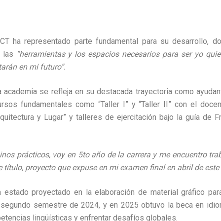
CT ha representado parte fundamental para su desarrollo, d
ó las
“herramientas y los espacios necesarios para ser yo qui
arán en mi futuro”.
 academia se refleja en su destacada trayectoria como ayudan
rsos fundamentales como “Taller I” y “Taller II” con el docen
quitectura y Lugar” y talleres de ejercitación bajo la guía de F
inos prácticos, voy en 5to año de la carrera y me encuentro tr
e título, proyecto que expuse en mi examen final en abril de est
 estado proyectado en la elaboración de material gráfico para 
 segundo semestre de 2024, y en 2025 obtuvo la beca en idiom
tencias lingüísticas y enfrentar desafíos globales.