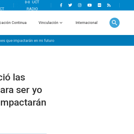
search
cación Continua
Vinculación
Internacional
nes que impactarán en mi futuro
ió las
ara ser yo
 impactarán