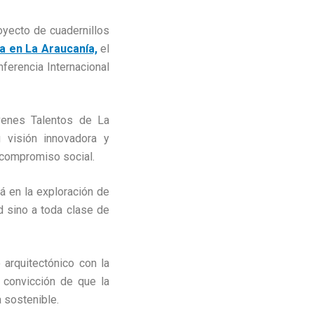
royecto de cuadernillos
a en La Araucanía,
el
nferencia Internacional
óvenes Talentos de La
u visión innovadora y
y compromiso social.
á en la exploración de
d sino a toda clase de
arquitectónico con la
 convicción de que la
a sostenible.