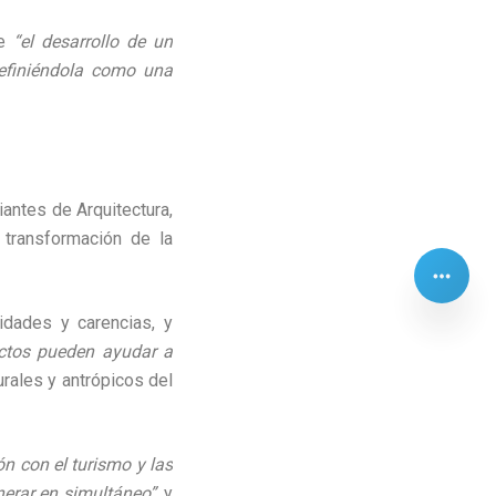
te
“el desarrollo de un
definiéndola
como una
antes de Arquitectura,
a transformación de la
dades y carencias, y
ectos pueden ayudar a
urales y antrópicos del
ón con el turismo y las
nerar en simultáneo”
, y