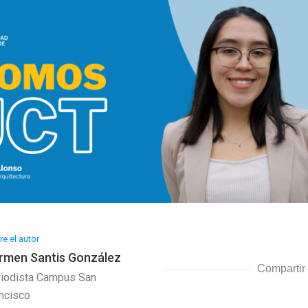
e el autor
rmen Santis González
Compartir
iodista Campus San
ncisco