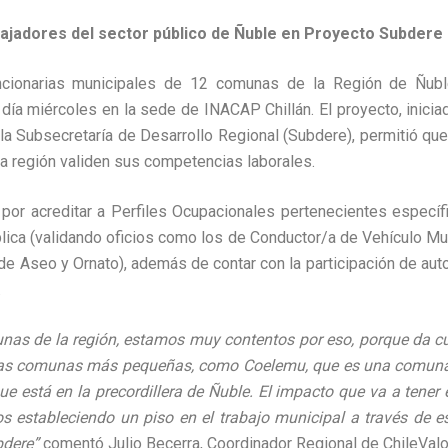
bajadores del sector público de Ñuble en Proyecto Subdere
uncionarias municipales de 12 comunas de la Región de Ñubl
 día miércoles en la sede de INACAP Chillán. El proyecto, inici
la Subsecretaría de Desarrollo Regional (Subdere), permitió que
la región validen sus competencias laborales.
por acreditar a Perfiles Ocupacionales pertenecientes especí
lica (validando oficios como los de Conductor/a de Vehículo Mun
 de Aseo y Ornato), además de contar con la participación de aut
.
nas de la región, estamos muy contentos por eso, porque da c
a las comunas más pequeñas, como Coelemu, que es una comuna 
 está en la precordillera de Ñuble. El impacto que va a tener es
s estableciendo un piso en el trabajo municipal a través de 
bdere”
comentó Julio Becerra, Coordinador Regional de ChileValo