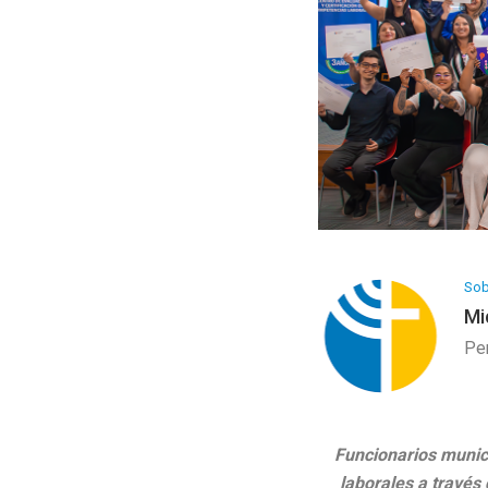
Programa Artesanía
Galería de Arte
Sob
Mi
Pe
Funcionarios munici
laborales a través