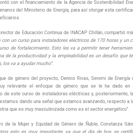
ontó con el financiamiento de la
Agencia de Sostenibilidad Ener
anos del Ministerio de Energía, para así otorgar esta certificac
eficiarios.
Director de Educación Continua de INACAP Chillán, compartió 
con un curso para instaladores eléctricos de 170 horas y un c
urso de fortalecimiento. Esto les va a permitir tener herramien
ma de la productividad y la empleabilidad es un desafío que 
s, los va a ayudar mucho”.
que de género del proyecto, Dennis Rivas, Seremi de Energía d
uy relevante el enfoque de género que se le ha dado en e
 de este curso de instaladoras eléctricas y, posteriormente, la
estamos dando una señal que estamos avanzando, respecto a la
stria que es muy masculinizada como es el sector energético”.
remi de la Mujer y Equidad de Género de Ñuble, Constanza Sá
tros esto es muy importante, ya que el día de hoy se certif