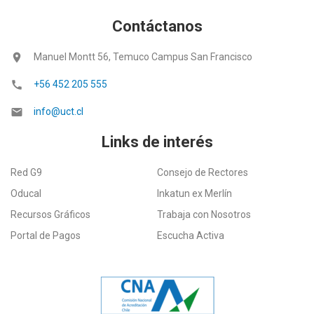
Contáctanos
location_on
Manuel Montt 56, Temuco Campus San Francisco
call
+56 452 205 555
email
info@uct.cl
Links de interés
Red G9
Consejo de Rectores
Oducal
Inkatun ex Merlín
Recursos Gráficos
Trabaja con Nosotros
Portal de Pagos
Escucha Activa