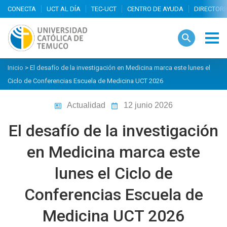
search
Inicio
>
El desafío de la investigación en Medicina marca este lunes el
Ciclo de Conferencias Escuela de Medicina UCT 2026
Actualidad
12 junio 2026
El desafío de la investigación
en Medicina marca este
lunes el Ciclo de
Conferencias Escuela de
Medicina UCT 2026