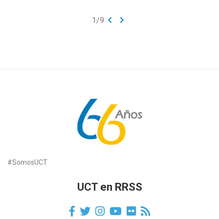
keyboard_arrow_left
keyboard_arrow_right
1
/
9
#SomosUCT
UCT en RRSS