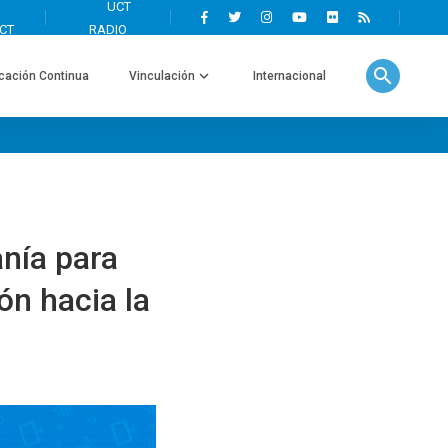
search
cación Continua
Vinculación
Internacional
nía para
ón hacia la