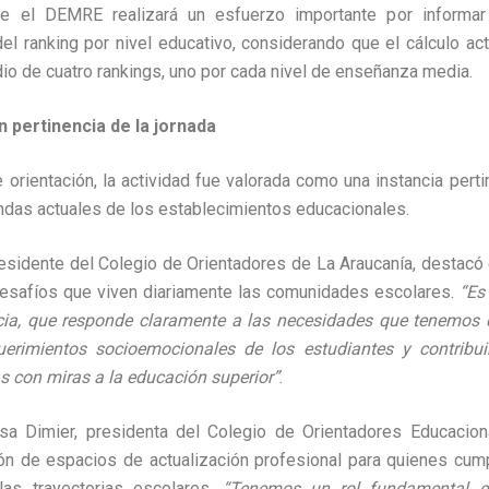
e el DEMRE realizará un esfuerzo importante por informar
del ranking por nivel educativo, considerando que el cálculo act
o de cuatro rankings, uno por cada nivel de enseñanza media.
 pertinencia de la jornada
orientación, la actividad fue valorada como una instancia perti
das actuales de los establecimientos educacionales.
esidente del Colegio de Orientadores de La Araucanía, destacó e
desafíos que viven diariamente las comunidades escolares.
“Es
ncia, que responde claramente a las necesidades que tenemos 
uerimientos socioemocionales de los estudiantes y contribuir
as con miras a la educación superior”
.
lsa Dimier, presidenta del Colegio de Orientadores Educacion
ón de espacios de actualización profesional para quienes cump
as trayectorias escolares.
“Tenemos un rol fundamental en