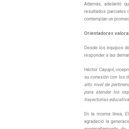
Además, adelantó qu
resultados parciales 
contemplan un promedi
Orientadores valoran
Desde los equipos de 
responder a las deman
Héctor Cayupil, vicepr
su conexión con los 
alto nivel de pertine
para atender los req
trayectorias educativ
En la misma línea, E
agradeció la generaci
acompañamiento de l