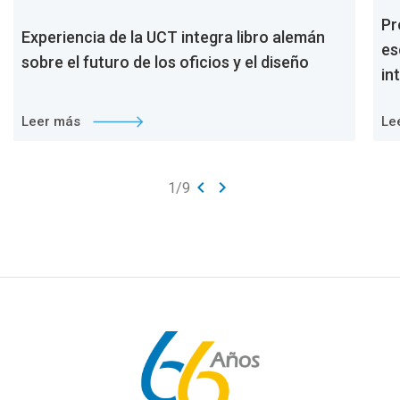
Pr
Experiencia de la UCT integra libro alemán
es
sobre el futuro de los oficios y el diseño
in
Leer más
Le
keyboard_arrow_left
keyboard_arrow_right
1
/
9