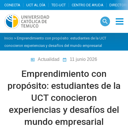
search
Inicio
>
Emprendimiento con propósito: estudiantes de la UCT
conocieron experiencias y desafíos del mundo empresarial
Actualidad
11 junio 2026
Emprendimiento con
propósito: estudiantes de la
UCT conocieron
experiencias y desafíos del
mundo empresarial