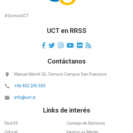
#SomosUCT
UCT en RRSS
Contáctanos
location_on
Manuel Montt 56, Temuco Campus San Francisco
call
+56 452 205 555
email
info@uct.cl
Links de interés
Red G9
Consejo de Rectores
Oducal
Inkatun ex Merlín