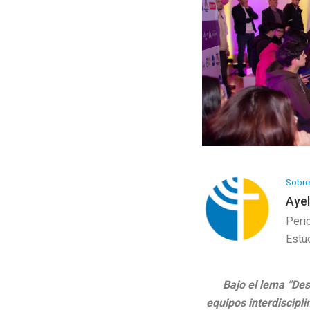
Programa Artesanía
Galería de Arte
Sobre 
Aye
Peri
Estud
Bajo el lema “Des
equipos interdiscipli