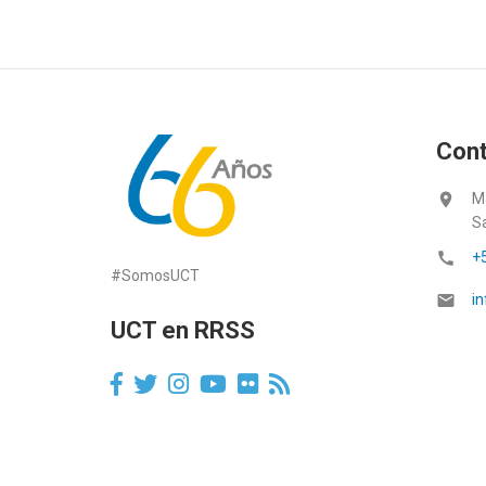
Con
location_on
M
S
call
+
#SomosUCT
email
in
UCT en RRSS