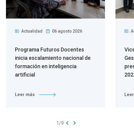
Actualidad
06 agosto 2026
A
Programa Futuros Docentes
Vic
inicia escalamiento nacional de
Ges
formación en inteligencia
pre
artificial
202
Leer más
Lee
keyboard_arrow_left
keyboard_arrow_right
1
/
9