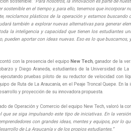
ción sostenible:
“Para nosotros, la innovación es parte de nues
 sostenible en el tiempo y, para ello, tenemos que incorporar 
te, reciclamos plásticos de la operación y estamos buscando d
udará también a explorar nuevas alternativas para generar eleme
oda la inteligencia y capacidad que tienen los estudiantes univ
io, pueden aportar con ideas nuevas. Eso es lo que buscamos,
 contó con la presencia del equipo
New Tech
, ganador de la ve
obarzo y Diego Araneda, estudiantes de la Universidad de La 
ejecutando pruebas piloto de su reductor de velocidad con líq
uipo de Ruta de La Araucanía, en el Peaje Troncal Quepe. En la 
esarrollo y proyección de su innovadora propuesta.
ado de Operación y Comercio del equipo New Tech, valoró la con
que se siga impulsando este tipo de iniciativas. En la versió
emprendedores con grandes ideas, mentes y equipos, por lo que
sarrollo de La Araucanía y de los propios estudiantes.”