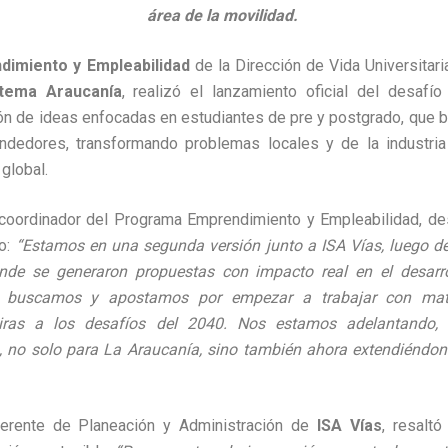
área de la movilidad.
imiento y Empleabilidad
de la Dirección de Vida Universitari
stema Araucanía
, realizó el lanzamiento oficial del desaf
ión de ideas enfocadas en estudiantes de pre y postgrado, que 
dedores, transformando problemas locales y de la industri
global.
 coordinador del Programa Emprendimiento y Empleabilidad, des
ío:
“Estamos en una segunda versión junto a ISA Vías, luego d
nde se generaron propuestas con impacto real en el desarr
o buscamos y apostamos por empezar a trabajar con mater
iras a los desafíos del 2040. Nos estamos adelantando,
s, no solo para La Araucanía, sino también ahora extendiéndon
gerente de Planeación y Administración de
ISA Vías
, resalt