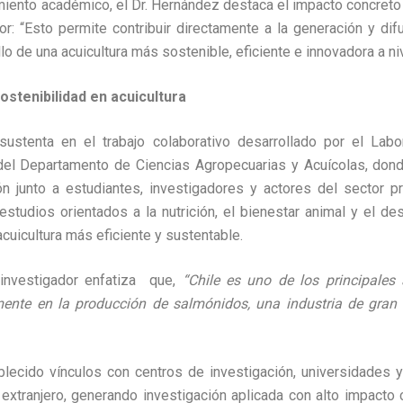
miento académico, el Dr. Hernández destaca el impacto concret
tor: “Esto permite contribuir directamente a la generación y di
lo de una acuicultura más sostenible, eficiente e innovadora a niv
sostenibilidad en acuicultura
ustenta en el trabajo colaborativo desarrollado por el Labor
del Departamento de Ciencias Agropecuarias y Acuícolas, dond
ón junto a estudiantes, investigadores y actores del sector 
studios orientados a la nutrición, el bienestar animal y el des
cuicultura más eficiente y sustentable.
 investigador enfatiza que,
“Chile es uno de los principales
lmente en la producción de salmónidos, una industria de gran
ablecido vínculos con centros de investigación, universidades
 extranjero, generando investigación aplicada con alto impacto c