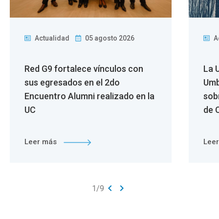
Actualidad
05 agosto 2026
A
Red G9 fortalece vínculos con
La 
sus egresados en el 2do
Umb
Encuentro Alumni realizado en la
sob
UC
de C
Leer más
Lee
keyboard_arrow_left
keyboard_arrow_right
1
/
9