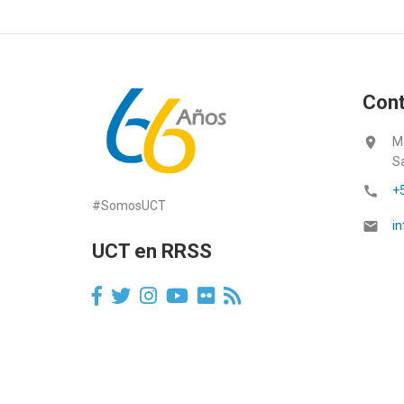
Con
location_on
M
S
call
+
#SomosUCT
email
in
UCT en RRSS