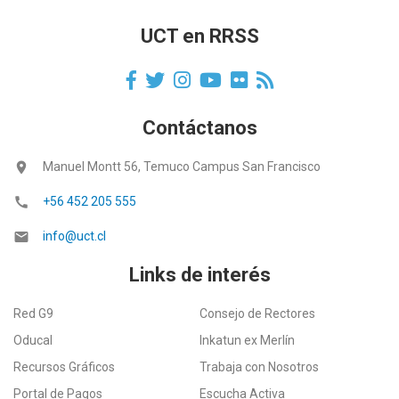
UCT en RRSS
Contáctanos
location_on
Manuel Montt 56, Temuco Campus San Francisco
call
+56 452 205 555
email
info@uct.cl
Links de interés
Red G9
Consejo de Rectores
Oducal
Inkatun ex Merlín
Recursos Gráficos
Trabaja con Nosotros
Portal de Pagos
Escucha Activa