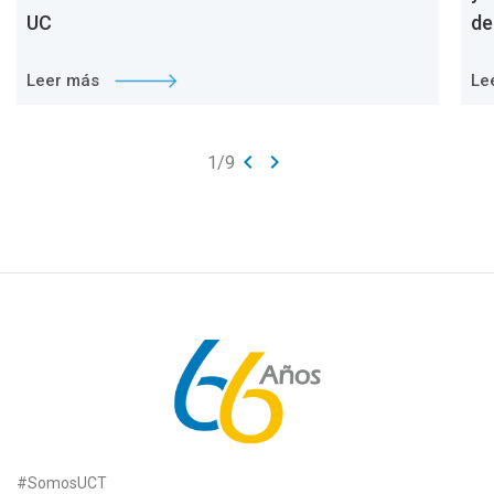
UC
de
Leer más
Le
keyboard_arrow_left
keyboard_arrow_right
1
/
9
#SomosUCT