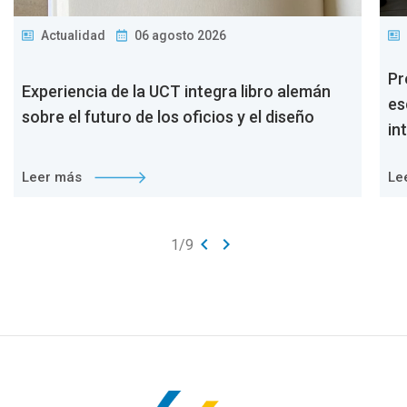
Actualidad
06 agosto 2026
Pr
Experiencia de la UCT integra libro alemán
es
sobre el futuro de los oficios y el diseño
in
Leer más
Le
keyboard_arrow_left
keyboard_arrow_right
1
/
9