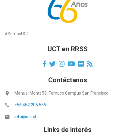
#SomosUCT
UCT en RRSS
Contáctanos
location_on
Manuel Montt 56, Temuco Campus San Francisco
call
+56 452 205 555
email
info@uct.cl
Links de interés