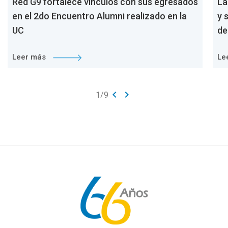
Red G9 fortalece vínculos con sus egresados
La
en el 2do Encuentro Alumni realizado en la
y 
UC
de
Leer más
Le
keyboard_arrow_left
keyboard_arrow_right
1
/
9