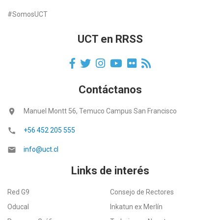
#SomosUCT
UCT en RRSS
Contáctanos
location_on
Manuel Montt 56, Temuco Campus San Francisco
call
+56 452 205 555
email
info@uct.cl
Links de interés
Red G9
Consejo de Rectores
Oducal
Inkatun ex Merlín