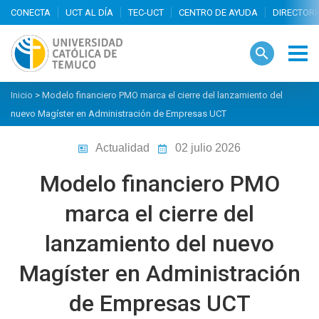
search
Inicio
>
Modelo financiero PMO marca el cierre del lanzamiento del
nuevo Magíster en Administración de Empresas UCT
Actualidad
02 julio 2026
Modelo financiero PMO
marca el cierre del
lanzamiento del nuevo
Magíster en Administración
de Empresas UCT