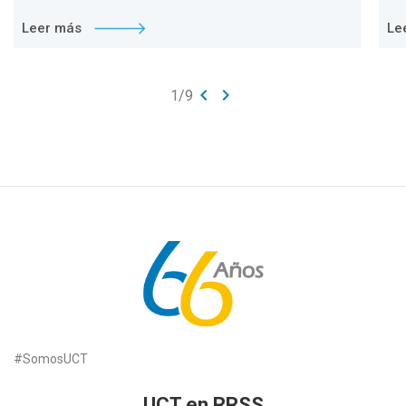
Leer más
Le
keyboard_arrow_left
keyboard_arrow_right
1
/
9
#SomosUCT
UCT en RRSS