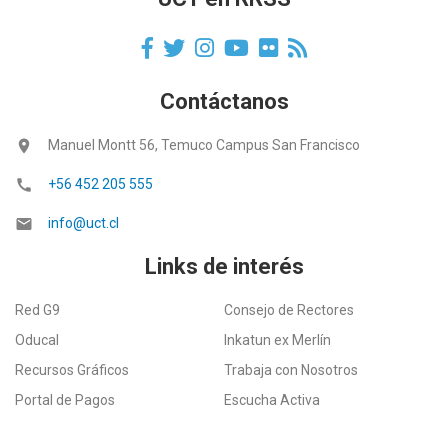
Contáctanos
location_on
Manuel Montt 56, Temuco Campus San Francisco
call
+56 452 205 555
email
info@uct.cl
Links de interés
Red G9
Consejo de Rectores
Oducal
Inkatun ex Merlín
Recursos Gráficos
Trabaja con Nosotros
Portal de Pagos
Escucha Activa