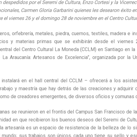
n despedidos por el Seremi de Cultura, Enzo Cortesi y la Vicerrec
cionales, Carmen Gloria Garbarini quienes les desearon éxito en
re el viernes 26 y el domingo 28 de noviembre en el Centro Cult
ueros, orfebrería, metales, piedra, cuernos, textiles, madera e 
icios y materias primas que se exhibirán desde el viernes
central del Centro Cultural La Moneda (CCLM) en Santiago en la
 La Araucanía: Artesanos de Excelencia”, organizada por la Un
nstalará en el hall central del CCLM – ofrecerá a los asiste
trabajo y maestría que hay detrás de las creaciones y adquirir
í como de creadores emergentes, de diversos oficios y comunas 
anas se reunieron en el frontis del Campus San Francisco de 
unidad en que recibieron los buenos deseos del Seremi de Cultu
e la artesanía es un espacio de resistencia de la belleza de lo si
l mundo; sus trabajos son únicos, cada uno tiene su sello y e