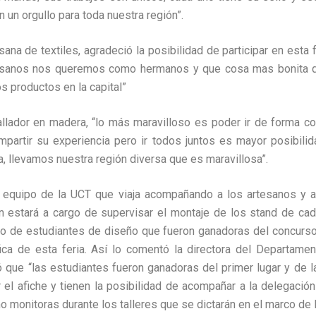
n un orgullo para toda nuestra región”.
sana de textiles, agradeció la posibilidad de participar en esta 
esanos nos queremos como hermanos y que cosa mas bonita qu
s productos en la capital”
llador en madera, “lo más maravilloso es poder ir de forma cole
partir su experiencia pero ir todos juntos es mayor posibilid
ria, llevamos nuestra región diversa que es maravillosa”.
 equipo de la UCT que viaja acompañando a los artesanos y ar
n estará a cargo de supervisar el montaje de los stand de cad
po de estudiantes de diseño que fueron ganadoras del concurso
fica de esta feria. Así lo comentó la directora del Departame
 que “las estudiantes fueron ganadoras del primer lugar y de 
 el afiche y tienen la posibilidad de acompañar a la delegació
monitoras durante los talleres que se dictarán en el marco de la