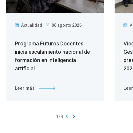
Actualidad
06 agosto 2026
A
Programa Futuros Docentes
Vic
inicia escalamiento nacional de
Ges
formación en inteligencia
pre
artificial
202
Leer más
Lee
keyboard_arrow_left
keyboard_arrow_right
1
/
9