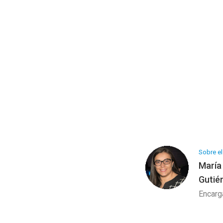
Programa Artesanía
Galería de Arte
Sobre el
María
Gutié
Encarg