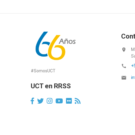
Con
location_on
M
S
call
+
#SomosUCT
email
in
UCT en RRSS