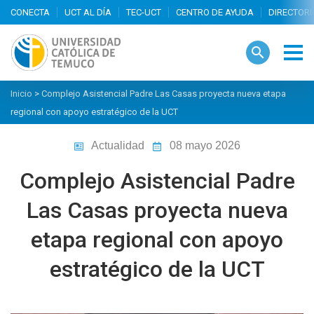
search
Inicio
>
Complejo Asistencial Padre Las Casas proyecta nueva etapa
regional con apoyo estratégico de la UCT
Actualidad
08 mayo 2026
Complejo Asistencial Padre
Las Casas proyecta nueva
etapa regional con apoyo
estratégico de la UCT