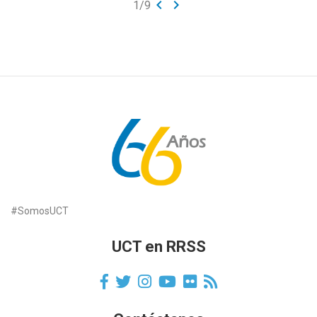
keyboard_arrow_left
keyboard_arrow_right
1
/
9
#SomosUCT
UCT en RRSS