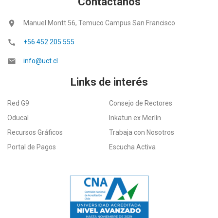
Contáctanos
location_on
Manuel Montt 56, Temuco Campus San Francisco
call
+56 452 205 555
email
info@uct.cl
Links de interés
Red G9
Consejo de Rectores
Oducal
Inkatun ex Merlín
Recursos Gráficos
Trabaja con Nosotros
Portal de Pagos
Escucha Activa