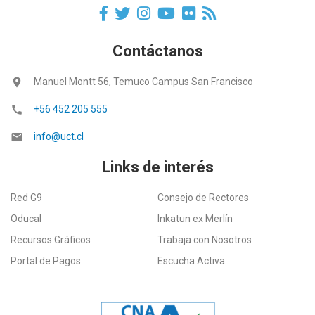
Contáctanos
location_on
Manuel Montt 56, Temuco Campus San Francisco
call
+56 452 205 555
email
info@uct.cl
Links de interés
Red G9
Consejo de Rectores
Oducal
Inkatun ex Merlín
Recursos Gráficos
Trabaja con Nosotros
Portal de Pagos
Escucha Activa