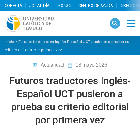
search
Inicio
>
Futuros traductores Inglés-Español UCT pusieron a prueba su
criterio editorial por primera vez
Actualidad
18 mayo 2026
Futuros traductores Inglés-
Español UCT pusieron a
prueba su criterio editorial
por primera vez