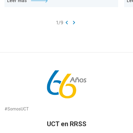
Leer más
Le
keyboard_arrow_left
keyboard_arrow_right
1
/
9
#SomosUCT
UCT en RRSS