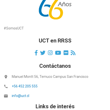
#SomosUCT
UCT en RRSS
Contáctanos
location_on
Manuel Montt 56, Temuco Campus San Francisco
call
+56 452 205 555
email
info@uct.cl
Links de interés