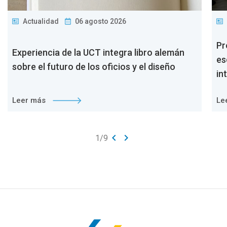
Actualidad
06 agosto 2026
Pr
Experiencia de la UCT integra libro alemán
es
sobre el futuro de los oficios y el diseño
in
Leer más
Le
keyboard_arrow_left
keyboard_arrow_right
1
/
9