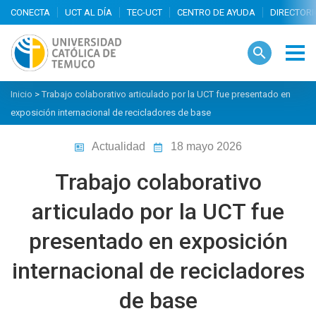
search
Inicio
>
Trabajo colaborativo articulado por la UCT fue presentado en
exposición internacional de recicladores de base
Actualidad
18 mayo 2026
Trabajo colaborativo
articulado por la UCT fue
presentado en exposición
internacional de recicladores
de base