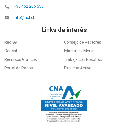
call
+56 452 205 555
email
info@uct.cl
Links de interés
Red G9
Consejo de Rectores
Oducal
Inkatun ex Merlín
Recursos Gráficos
Trabaja con Nosotros
Portal de Pagos
Escucha Activa