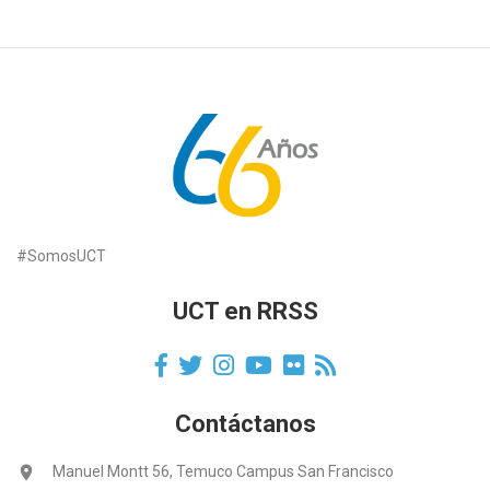
#SomosUCT
UCT en RRSS
Contáctanos
location_on
Manuel Montt 56, Temuco Campus San Francisco