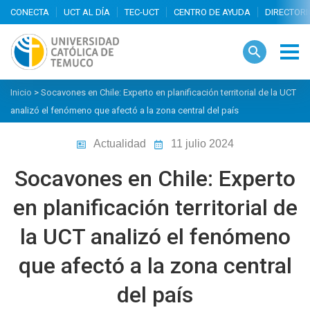
search
Inicio
>
Socavones en Chile: Experto en planificación territorial de la UCT
analizó el fenómeno que afectó a la zona central del país
Actualidad
11 julio 2024
Socavones en Chile: Experto
en planificación territorial de
la UCT analizó el fenómeno
que afectó a la zona central
del país