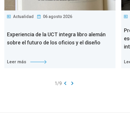
Actualidad
06 agosto 2026
Pr
Experiencia de la UCT integra libro alemán
es
sobre el futuro de los oficios y el diseño
in
Leer más
Le
keyboard_arrow_left
keyboard_arrow_right
1
/
9