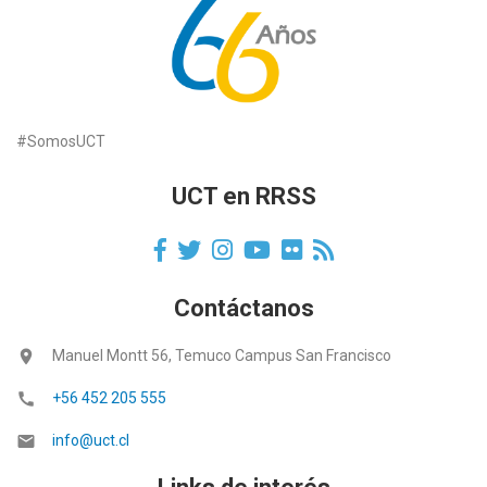
#SomosUCT
UCT en RRSS
Contáctanos
location_on
Manuel Montt 56, Temuco Campus San Francisco
call
+56 452 205 555
email
info@uct.cl