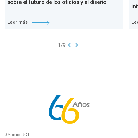
sobre el futuro de los oficios y el diseño
in
Leer más
Le
keyboard_arrow_left
keyboard_arrow_right
1
/
9
#SomosUCT