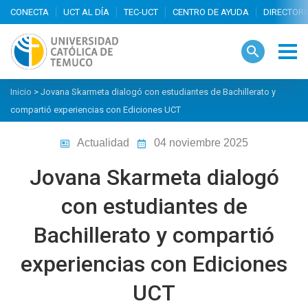
search
Inicio
>
Jovana Skarmeta dialogó con estudiantes de Bachillerato y
compartió experiencias con Ediciones UCT
Actualidad
04 noviembre 2025
Jovana Skarmeta dialogó
con estudiantes de
Bachillerato y compartió
experiencias con Ediciones
UCT