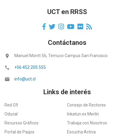
UCT en RRSS
Contáctanos
location_on
Manuel Montt 56, Temuco Campus San Francisco
call
+56 452 205 555
email
info@uct.cl
Links de interés
Red G9
Consejo de Rectores
Oducal
Inkatun ex Merlín
Recursos Gráficos
Trabaja con Nosotros
Portal de Pagos
Escucha Activa