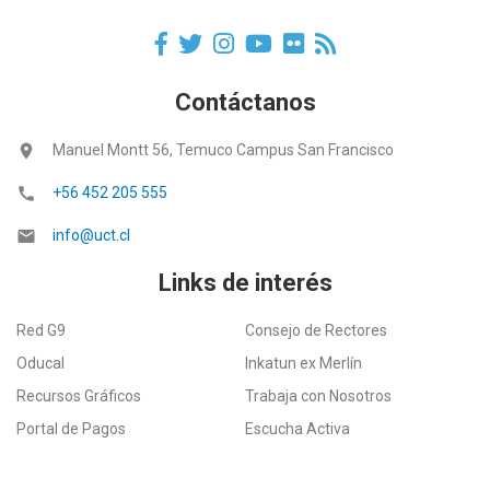
Contáctanos
location_on
Manuel Montt 56, Temuco Campus San Francisco
call
+56 452 205 555
email
info@uct.cl
Links de interés
Red G9
Consejo de Rectores
Oducal
Inkatun ex Merlín
Recursos Gráficos
Trabaja con Nosotros
Portal de Pagos
Escucha Activa