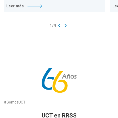
Leer más
Le
keyboard_arrow_left
keyboard_arrow_right
1
/
9
#SomosUCT
UCT en RRSS