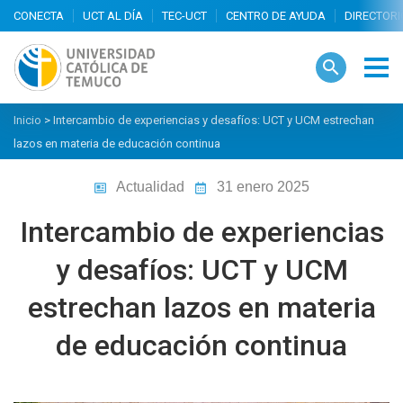
search
Inicio
>
Intercambio de experiencias y desafíos: UCT y UCM estrechan
lazos en materia de educación continua
Actualidad
31 enero 2025
Intercambio de experiencias
y desafíos: UCT y UCM
estrechan lazos en materia
de educación continua