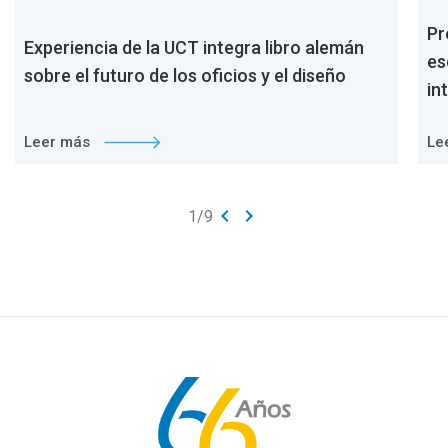
Pr
Experiencia de la UCT integra libro alemán
es
sobre el futuro de los oficios y el diseño
in
Leer más
Le
keyboard_arrow_left
keyboard_arrow_right
1
/
9