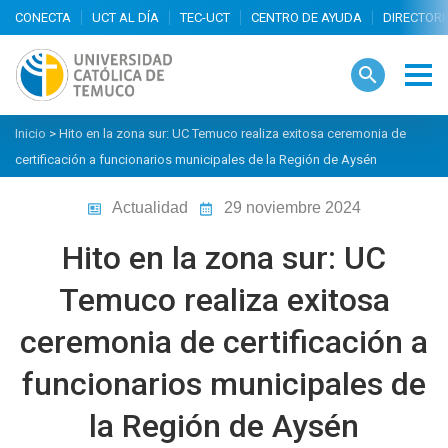
search
Inicio
>
Hito en la zona sur: UC Temuco realiza exitosa ceremonia de
certificación a funcionarios municipales de la Región de Aysén
Actualidad
29 noviembre 2024
Hito en la zona sur: UC
Temuco realiza exitosa
ceremonia de certificación a
funcionarios municipales de
la Región de Aysén