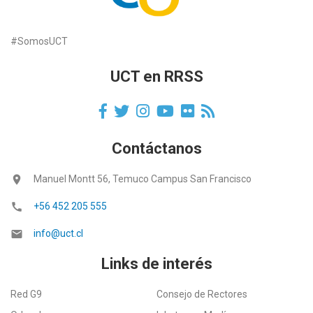
#SomosUCT
UCT en RRSS
Contáctanos
location_on
Manuel Montt 56, Temuco Campus San Francisco
call
+56 452 205 555
email
info@uct.cl
Links de interés
Red G9
Consejo de Rectores