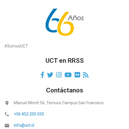
#SomosUCT
UCT en RRSS
Contáctanos
location_on
Manuel Montt 56, Temuco Campus San Francisco
call
+56 452 205 555
email
info@uct.cl