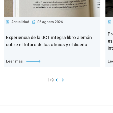
Actualidad
06 agosto 2026
Pr
Experiencia de la UCT integra libro alemán
es
sobre el futuro de los oficios y el diseño
in
Leer más
Le
keyboard_arrow_left
keyboard_arrow_right
1
/
9