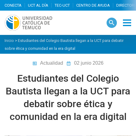
search
Inicio
>
Estudiantes del Colegio Bautista llegan a la UCT para debatir
sobre ética y comunidad en la era digital
Actualidad
02 junio 2026
Estudiantes del Colegio
Bautista llegan a la UCT para
debatir sobre ética y
comunidad en la era digital