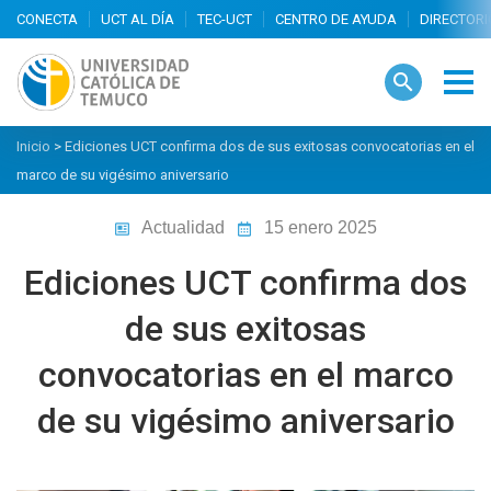
search
Inicio
>
Ediciones UCT confirma dos de sus exitosas convocatorias en el
marco de su vigésimo aniversario
Actualidad
15 enero 2025
Ediciones UCT confirma dos
de sus exitosas
convocatorias en el marco
de su vigésimo aniversario