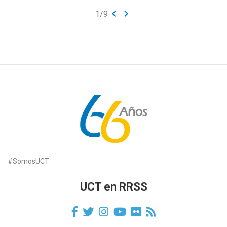
keyboard_arrow_left
keyboard_arrow_right
1
/
9
#SomosUCT
UCT en RRSS