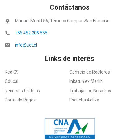
Contáctanos
location_on
Manuel Montt 56, Temuco Campus San Francisco
call
+56 452 205 555
email
info@uct.cl
Links de interés
Red G9
Consejo de Rectores
Oducal
Inkatun ex Merlín
Recursos Gráficos
Trabaja con Nosotros
Portal de Pagos
Escucha Activa