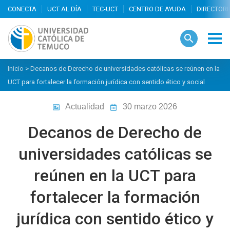
search
Inicio
>
Decanos de Derecho de universidades católicas se reúnen en la
UCT para fortalecer la formación jurídica con sentido ético y social
Actualidad
30 marzo 2026
Decanos de Derecho de
universidades católicas se
reúnen en la UCT para
fortalecer la formación
jurídica con sentido ético y