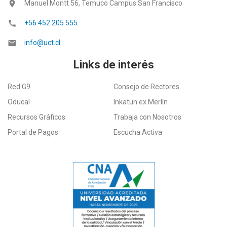
location_on
Manuel Montt 56, Temuco Campus San Francisco
call
+56 452 205 555
email
info@uct.cl
Links de interés
Red G9
Consejo de Rectores
Oducal
Inkatun ex Merlín
Recursos Gráficos
Trabaja con Nosotros
Portal de Pagos
Escucha Activa