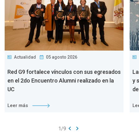
Actualidad
05 agosto 2026
Red G9 fortalece vínculos con sus egresados
La
en el 2do Encuentro Alumni realizado en la
y 
UC
de
Leer más
Le
keyboard_arrow_left
keyboard_arrow_right
1
/
9