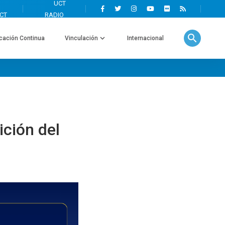
search
cación Continua
Vinculación
Internacional
ición del