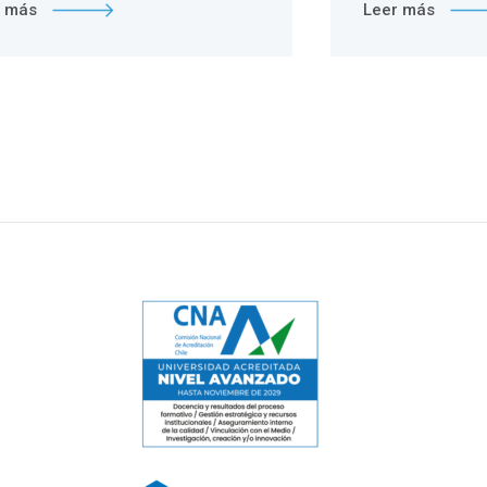
r más
Leer más