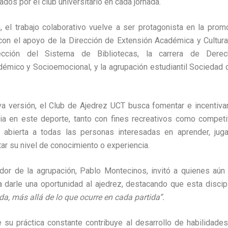
dos por el club universitario en cada jornada.
, el trabajo colaborativo vuelve a ser protagonista en la prom
a con el apoyo de la Dirección de Extensión Académica y Cultural
irección del Sistema de Bibliotecas, la carrera de Dere
ico y Socioemocional, y la agrupación estudiantil Sociedad d
a versión, el Club de Ajedrez UCT busca fomentar e incentivar 
ria en este deporte, tanto con fines recreativos como competi
bierta a todas las personas interesadas en aprender, juga
tar su nivel de conocimiento o experiencia.
dor de la agrupación, Pablo Montecinos, invitó a quienes aún
a darle una oportunidad al ajedrez, destacando que esta discipl
da, más allá de lo que ocurre en cada partida”.
su práctica constante contribuye al desarrollo de habilidades