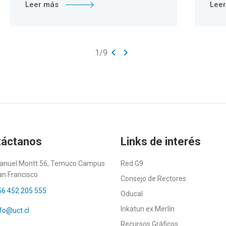
Leer más
Lee
keyboard_arrow_left
keyboard_arrow_right
1
/
9
táctanos
Links de interés
anuel Montt 56, Temuco Campus
Red G9
an Francisco
Consejo de Rectores
56 452 205 555
Oducal
Inkatun ex Merlín
fo@uct.cl
Recursos Gráficos