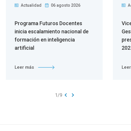
Actualidad
06 agosto 2026
A
Programa Futuros Docentes
Vic
inicia escalamiento nacional de
Ges
formación en inteligencia
pre
artificial
202
Leer más
Lee
keyboard_arrow_left
keyboard_arrow_right
1
/
9