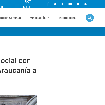
search
cación Continua
Vinculación
Internacional
ocial con
Araucanía a