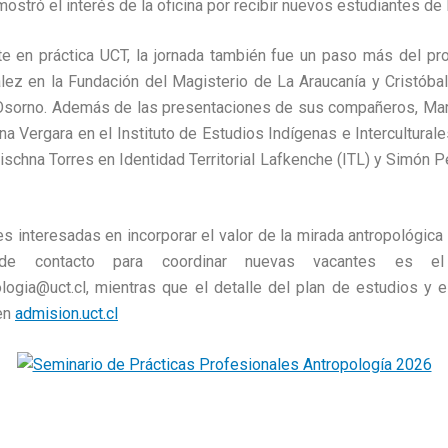
ostró el interés de la oficina por recibir nuevos estudiantes de l
te en práctica UCT, la jornada también fue un paso más del pr
z en la Fundación del Magisterio de La Araucanía y Cristóbal 
 Osorno. Además de las presentaciones de sus compañeros, Ma
a Vergara en el Instituto de Estudios Indígenas e Intercultural
rischna Torres en Identidad Territorial Lafkenche (ITL) y Simón
es interesadas en incorporar el valor de la mirada antropológic
 de contacto para coordinar nuevas vacantes es el 
logia@uct.cl, mientras que el detalle del plan de estudios y el
 en
admision.uct.cl