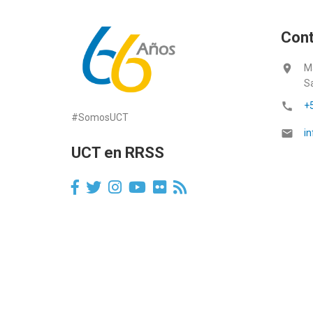
Con
location_on
M
S
call
+
#SomosUCT
email
in
UCT en RRSS