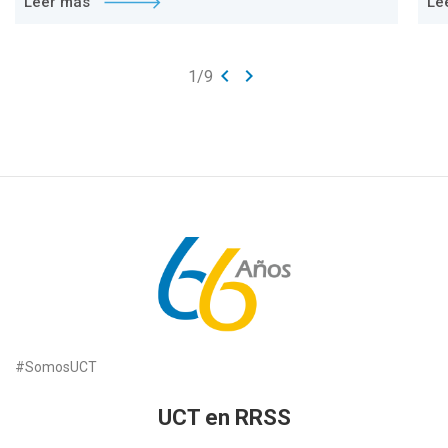
Leer más
Le
keyboard_arrow_left
keyboard_arrow_right
1
/
9
#SomosUCT
UCT en RRSS