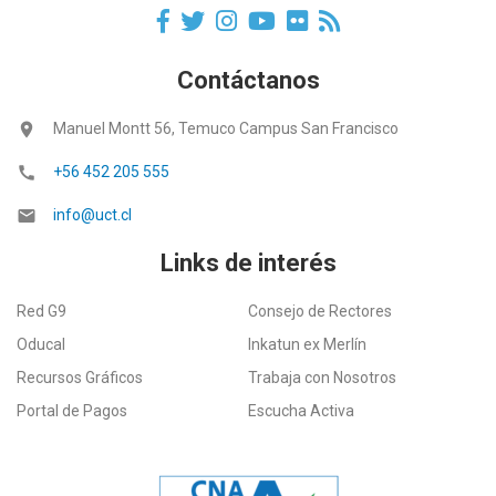
Contáctanos
location_on
Manuel Montt 56, Temuco Campus San Francisco
call
+56 452 205 555
email
info@uct.cl
Links de interés
Red G9
Consejo de Rectores
Oducal
Inkatun ex Merlín
Recursos Gráficos
Trabaja con Nosotros
Portal de Pagos
Escucha Activa