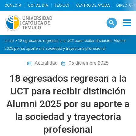
search
Inicio
>
18 egresados regresan a la UCT para recibir distinción Alumni
2025 por su aporte a la sociedad y trayectoria profesional
Actualidad
05 diciembre 2025
18 egresados regresan a la
UCT para recibir distinción
Alumni 2025 por su aporte a
la sociedad y trayectoria
profesional