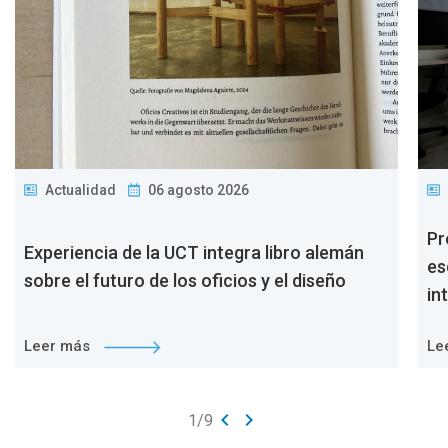
Actualidad
06 agosto 2026
Pr
Experiencia de la UCT integra libro alemán
es
sobre el futuro de los oficios y el diseño
in
Leer más
Le
keyboard_arrow_left
keyboard_arrow_right
1
/
9