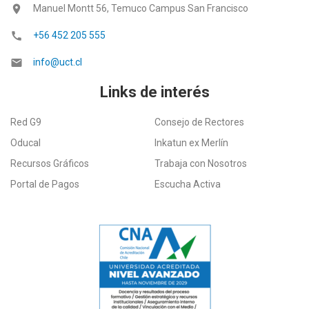
location_on
Manuel Montt 56, Temuco Campus San Francisco
call
+56 452 205 555
email
info@uct.cl
Links de interés
Red G9
Consejo de Rectores
Oducal
Inkatun ex Merlín
Recursos Gráficos
Trabaja con Nosotros
Portal de Pagos
Escucha Activa