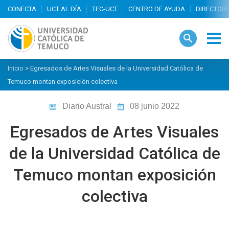
search
Inicio
>
Egresados de Artes Visuales de la Universidad Católica de
Temuco montan exposición colectiva
Diario Austral
08 junio 2022
Egresados de Artes Visuales
de la Universidad Católica de
Temuco montan exposición
colectiva